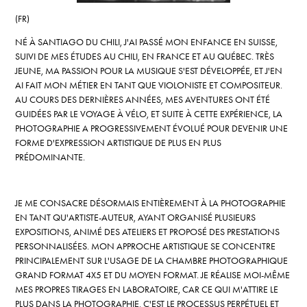
(FR)
NÉ À SANTIAGO DU CHILI, J'AI PASSÉ MON ENFANCE EN SUISSE,
SUIVI DE MES ÉTUDES AU CHILI, EN FRANCE ET AU QUÉBEC. TRÈS
JEUNE, MA PASSION POUR LA MUSIQUE S'EST DÉVELOPPÉE, ET J'EN
AI FAIT MON MÉTIER EN TANT QUE VIOLONISTE ET COMPOSITEUR.
AU COURS DES DERNIÈRES ANNÉES, MES AVENTURES ONT ÉTÉ
GUIDÉES PAR LE VOYAGE À VÉLO, ET SUITE À CETTE EXPÉRIENCE, LA
PHOTOGRAPHIE A PROGRESSIVEMENT ÉVOLUÉ POUR DEVENIR UNE
FORME D'EXPRESSION ARTISTIQUE DE PLUS EN PLUS
PRÉDOMINANTE.
JE ME CONSACRE DÉSORMAIS ENTIÈREMENT À LA PHOTOGRAPHIE
EN TANT QU'ARTISTE-AUTEUR, AYANT ORGANISÉ PLUSIEURS
EXPOSITIONS, ANIMÉ DES ATELIERS ET PROPOSÉ DES PRESTATIONS
PERSONNALISÉES. MON APPROCHE ARTISTIQUE SE CONCENTRE
PRINCIPALEMENT SUR L'USAGE DE LA CHAMBRE PHOTOGRAPHIQUE
GRAND FORMAT 4X5 ET DU MOYEN FORMAT. JE RÉALISE MOI-MÊME
MES PROPRES TIRAGES EN LABORATOIRE, CAR CE QUI M'ATTIRE LE
PLUS DANS LA PHOTOGRAPHIE, C'EST LE PROCESSUS PERPÉTUEL ET