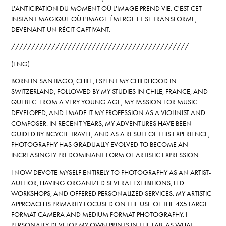
L'ANTICIPATION DU MOMENT OÙ L'IMAGE PREND VIE. C'EST CET
INSTANT MAGIQUE OÙ L'IMAGE ÉMERGE ET SE TRANSFORME,
DEVENANT UN RÉCIT CAPTIVANT.
////////////////////////////////////////////
(ENG)
BORN IN SANTIAGO, CHILE, I SPENT MY CHILDHOOD IN
SWITZERLAND, FOLLOWED BY MY STUDIES IN CHILE, FRANCE, AND
QUEBEC. FROM A VERY YOUNG AGE, MY PASSION FOR MUSIC
DEVELOPED, AND I MADE IT MY PROFESSION AS A VIOLINIST AND
COMPOSER. IN RECENT YEARS, MY ADVENTURES HAVE BEEN
GUIDED BY BICYCLE TRAVEL, AND AS A RESULT OF THIS EXPERIENCE,
PHOTOGRAPHY HAS GRADUALLY EVOLVED TO BECOME AN
INCREASINGLY PREDOMINANT FORM OF ARTISTIC EXPRESSION.
I NOW DEVOTE MYSELF ENTIRELY TO PHOTOGRAPHY AS AN ARTIST-
AUTHOR, HAVING ORGANIZED SEVERAL EXHIBITIONS, LED
WORKSHOPS, AND OFFERED PERSONALIZED SERVICES. MY ARTISTIC
APPROACH IS PRIMARILY FOCUSED ON THE USE OF THE 4X5 LARGE
FORMAT CAMERA AND MEDIUM FORMAT PHOTOGRAPHY. I
PERSONALLY DEVELOP MY OWN PRINTS IN THE LAB, AS WHAT